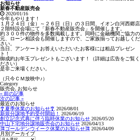
お知らせ
新春不動産販売会
2020/01/16
今年もやります！
１月２４日（金）～２６日（日）の３日間、イオン白河西郷店
２階特設会場にて「新春不動産販売会」を開催します。
約３００件の物件を多数掲載します。同時に金融機関ご協力の
元、ローン相談会も開催しますので、ご家族揃ってお越しくだ
さい。
当日、アンケートお答えいただいたお客様には粗品プレゼン
ト！
御成約お年玉プレゼントもございます！（詳細は広告をご覧く
ださい）
是非ご来場ください。
（只今ＣＭ放映中♪）
Category
販売会, お知らせ
« 前の記事
次の記事 »
最近のお知らせ
🎐夏季休業のお知らせ🎐
2026/08/01
新規分譲地予約受付開始！
2026/06/19
創立記念式典に伴う臨時休業のお知らせ
2026/05/20
中山下宅地分譲地販売会のお知らせ
2026/04/13
🎏ゴールデンウイーク休業のお知らせ🎏
2026/04/09
月別アーカイブ