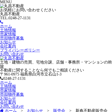
MENU
お気軽にお問い合わせください
丸昌不動産
TEL.0248-27-1131
ホーム
土地情報
売家情報
売却物件募集
お知らせ
会社案内
プライバシーポリシー
お問い合わせ
土地・建物の売買、宅地分譲、店舗・事務所・マンションの斡
旋
不動産に関することなら何でもご相談ください
〒961-0975 福島県白河市立石山1-3
0248-27-1131
ホーム
土地情報
売家情報
売却物件募集
お知らせ
会社案内
お問い合わせ
ホーム
>
お知らせ
>
販売会
>
新春不動産販売会