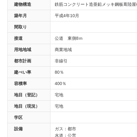
建物構造
鉄筋コンクリート造亜鉛メッキ鋼板葺陸屋
築年月
平成4年10月
間取り
接道
公道 東側8ｍ
用地地域
商業地域
都市計画
非線引
建ぺい率
80％
容積率
400％
地目
（登記）
宅地
地目
（現況）
宅地
学区
設備
ガス：都市
水道：公営