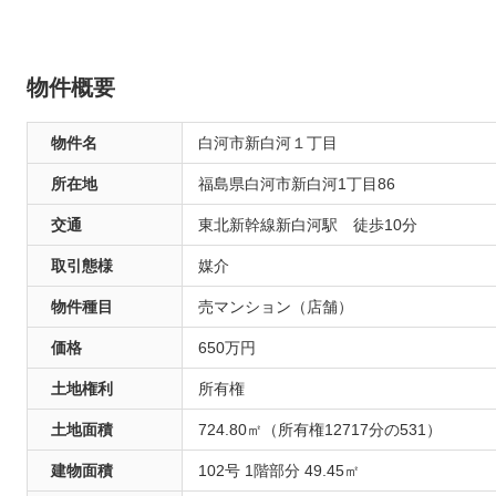
物件概要
物件名
白河市新白河１丁目
所在地
福島県白河市新白河1丁目86
交通
東北新幹線新白河駅 徒歩10分
取引態様
媒介
物件種目
売マンション（店舗）
価格
650万円
土地権利
所有権
土地面積
724.80㎡（所有権12717分の531）
建物面積
102号 1階部分 49.45㎡