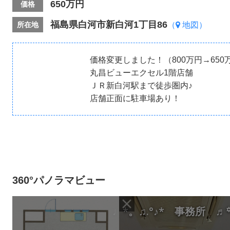
650万円
価格
福島県白河市新白河1丁目86
所在地
（
地図）
価格変更しました！（800万円→650
丸昌ビューエクセル1階店舗
ＪＲ新白河駅まで徒歩圏内♪
店舗正面に駐車場あり！
360°パノラマビュー