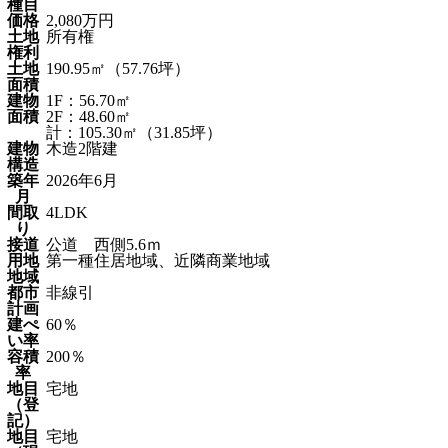
種目
価格
2,080万円
土地
所有権
権利
土地
190.95㎡（57.76坪）
面積
建物
1F：56.70㎡
面積
2F：48.60㎡
計：105.30㎡（31.85坪）
建物
木造2階建
構造
築年
2026年6月
月
間取
4LDK
り
接道
公道 西側5.6ｍ
用地
第一種住居地域、近隣商業地域
地域
都市
非線引
計画
建ぺ
60％
い率
容積
200％
率
地目
宅地
（登
記）
地目
宅地