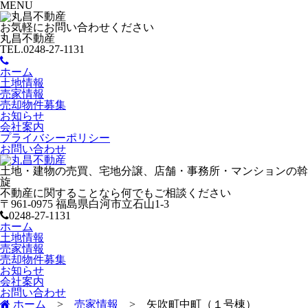
MENU
お気軽にお問い合わせください
丸昌不動産
TEL.0248-27-1131
ホーム
土地情報
売家情報
売却物件募集
お知らせ
会社案内
プライバシーポリシー
お問い合わせ
土地・建物の売買、宅地分譲、店舗・事務所・マンションの斡
旋
不動産に関することなら何でもご相談ください
〒961-0975 福島県白河市立石山1-3
0248-27-1131
ホーム
土地情報
売家情報
売却物件募集
お知らせ
会社案内
お問い合わせ
ホーム
>
売家情報
>
矢吹町中町（１号棟）