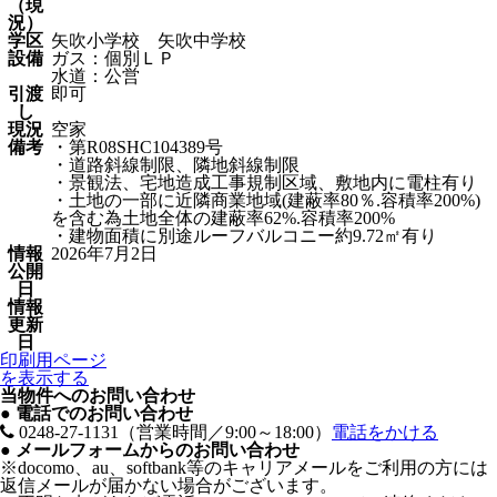
（現
況）
学区
矢吹小学校 矢吹中学校
設備
ガス：個別ＬＰ
水道：公営
引渡
即可
し
現況
空家
備考
・第R08SHC104389号
・道路斜線制限、隣地斜線制限
・景観法、宅地造成工事規制区域、敷地内に電柱有り
・土地の一部に近隣商業地域(建蔽率80％.容積率200%)
を含む為土地全体の建蔽率62%.容積率200%
・建物面積に別途ルーフバルコニー約9.72㎡有り
情報
2026年7月2日
公開
日
情報
更新
日
印刷用ページ
を表示する
当物件へのお問い合わせ
●
電話でのお問い合わせ
0248-27-1131
（営業時間／9:00～18:00）
電話をかける
●
メールフォームからのお問い合わせ
※docomo、au、softbank等のキャリアメールをご利用の方には
返信メールが届かない場合がございます。