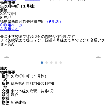
売家情報
矢吹町中町（１号棟）
価格
2,080万円
所在地
福島県西白河郡矢吹町中町
（
地図）
印刷用ページ
を表示する
矢吹小学校まで徒歩６分の閑静な住宅地です
ＪＲ矢吹駅まで徒歩７分、国道４号線まで車で２分と交通アク
セス良好！
地図
物件概要
物件
矢吹町中町（１号棟）
名
所在
福島県西白河郡矢吹町中町
地
交通
東北本線矢吹駅 徒歩6分
取引
媒介
態様
物件
新築建売